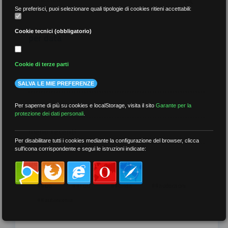
Se preferisci, puoi selezionare quali tipologie di cookies ritieni accettabili:
Cookie tecnici (obbligatorio)
per data
Cookie di terze parti
SALVA LE MIE PREFERENZE
più recenti
Per saperne di più su cookies e localStorage, visita il sito
Garante per la
protezione dei dati personali
.
meno recenti
Per disabilitare tutti i cookies mediante la configurazione del browser, clicca
sull'icona corrispondente e segui le istruzioni indicate:
per tag
##DS
##FGU
##Gilda
##audoizioni
##autonomia