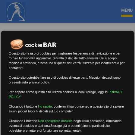
MENU
Questo sito fa uso di cookies per migliorare l'esperienza di navigazione e per
fornire funzionalità aggiuntive. Si tratta di dati del tutto anonimi, utili a scopo
tecnico o statistico, e nessuno di questi dati verrà utilizzato per identificarti o per
Precari
contattarti.
Questo sito potrebbe fare uso di cookies di terze parti. Maggiori dettagli sono
presenti sulla privacy policy.
Nessun risultato.
Rimuovi filtri
Per sapere come questo sito utilizza cookies o localStorage, leggi la
PRIVACY
POLICY
.
Cliccando il bottone
Ho capito
,
confermi il tuo consenso a questo sito di salvare
alcuni piccoli blocchi di dati sul tuo computer.
RICERCA
Cliccando il bottone
Non consentire cookies
neghi il tuo consenso, eliminando
eventuali cookies e dati localStorage già presenti (alcune parti del sito
potrebbero smettere di funzionare correttamente).