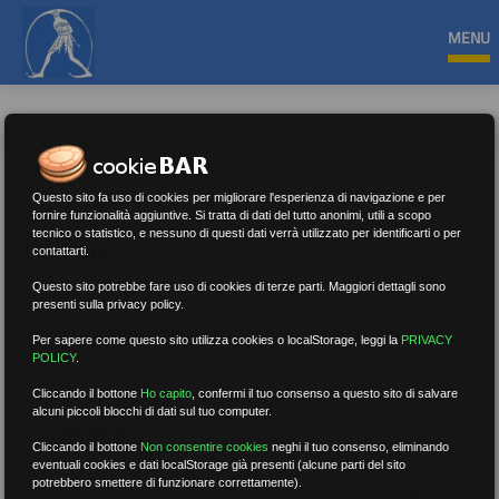
MENU
Questo sito fa uso di cookies per migliorare l'esperienza di navigazione e per
fornire funzionalità aggiuntive. Si tratta di dati del tutto anonimi, utili a scopo
tecnico o statistico, e nessuno di questi dati verrà utilizzato per identificarti o per
Precari
contattarti.
Questo sito potrebbe fare uso di cookies di terze parti. Maggiori dettagli sono
presenti sulla privacy policy.
Nessun risultato.
Rimuovi filtri
Per sapere come questo sito utilizza cookies o localStorage, leggi la
PRIVACY
POLICY
.
Cliccando il bottone
Ho capito
,
confermi il tuo consenso a questo sito di salvare
alcuni piccoli blocchi di dati sul tuo computer.
RICERCA
Cliccando il bottone
Non consentire cookies
neghi il tuo consenso, eliminando
eventuali cookies e dati localStorage già presenti (alcune parti del sito
potrebbero smettere di funzionare correttamente).