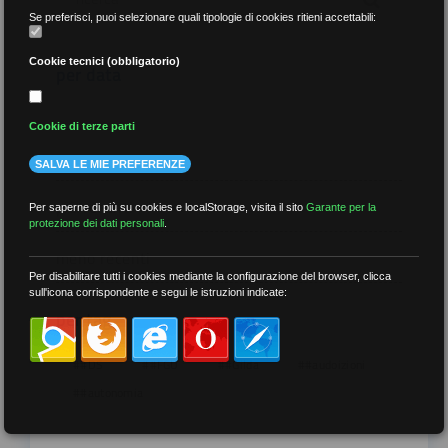
Se preferisci, puoi selezionare quali tipologie di cookies ritieni accettabili:
Cookie tecnici (obbligatorio)
per data
Cookie di terze parti
SALVA LE MIE PREFERENZE
più recenti
Per saperne di più su cookies e localStorage, visita il sito
Garante per la
protezione dei dati personali
.
meno recenti
Per disabilitare tutti i cookies mediante la configurazione del browser, clicca
sull'icona corrispondente e segui le istruzioni indicate:
per tag
##DS
##FGU
##Gilda
##audoizioni
##autonomia