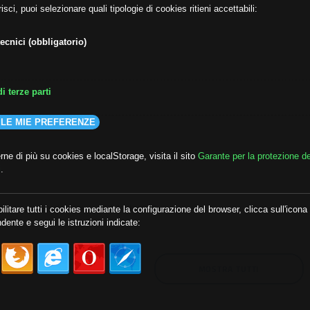
isci, puoi selezionare quali tipologie di cookies ritieni accettabili:
ecnici (obbligatorio)
i terze parti
 LE MIE PREFERENZE
ne di più su cookies e localStorage, visita il sito
Garante per la protezione de
i
.
lda
##audoizioni
##autonomia
ilitare tutti i cookies mediante la configurazione del browser, clicca sull'icona
dente e segui le istruzioni indicate:
MOSTRA TUTTI