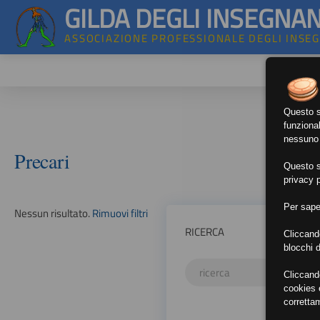
GILDA DEGLI INSEGNAN
ASSOCIAZIONE PROFESSIONALE DEGLI INSE
Questo si
funzional
nessuno d
Precari
Questo si
privacy p
Per sape
Nessun risultato.
Rimuovi filtri
RICERCA
Cliccand
blocchi d
Cliccand
cookies e
corretta