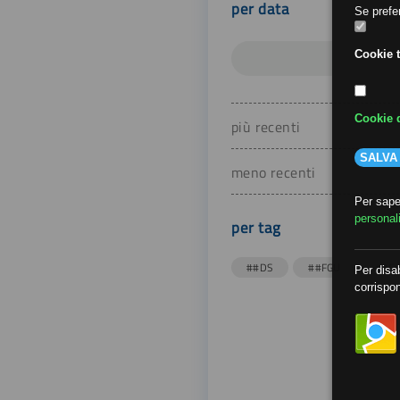
per data
Se prefer
Cookie t
Cookie d
più recenti
SALVA
meno recenti
Per saper
personal
per tag
##DS
##FGU
##Gi
Per disab
corrispon