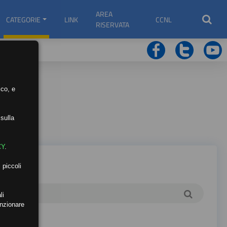
AREA
CATEGORIE
LINK
CCNL
RISERVATA
ico, e
sulla
CY
.
 piccoli
li
unzionare