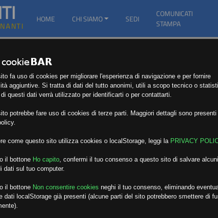
TI
COMUNICATI
HOME
CHI SIAMO
SEDI
STAMPA
GNANTI
to fa uso di cookies per migliorare l'esperienza di navigazione e per fornire
ità aggiuntive. Si tratta di dati del tutto anonimi, utili a scopo tecnico o statist
i questi dati verrà utilizzato per identificarti o per contattarti.
to potrebbe fare uso di cookies di terze parti. Maggiori dettagli sono presenti 
olicy.
re come questo sito utilizza cookies o localStorage, leggi la
PRIVACY POLI
o il bottone
Ho capito
,
confermi il tuo consenso a questo sito di salvare alcuni
i dati sul tuo computer.
o il bottone
Non consentire cookies
neghi il tuo consenso, eliminando eventua
 dati localStorage già presenti (alcune parti del sito potrebbero smettere di f
mente).