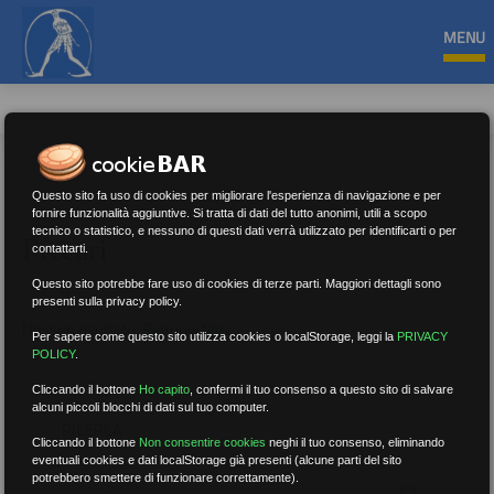
MENU
Questo sito fa uso di cookies per migliorare l'esperienza di navigazione e per
fornire funzionalità aggiuntive. Si tratta di dati del tutto anonimi, utili a scopo
tecnico o statistico, e nessuno di questi dati verrà utilizzato per identificarti o per
Precari
contattarti.
Questo sito potrebbe fare uso di cookies di terze parti. Maggiori dettagli sono
presenti sulla privacy policy.
Nessun risultato.
Rimuovi filtri
Per sapere come questo sito utilizza cookies o localStorage, leggi la
PRIVACY
POLICY
.
Cliccando il bottone
Ho capito
,
confermi il tuo consenso a questo sito di salvare
alcuni piccoli blocchi di dati sul tuo computer.
RICERCA
Cliccando il bottone
Non consentire cookies
neghi il tuo consenso, eliminando
eventuali cookies e dati localStorage già presenti (alcune parti del sito
potrebbero smettere di funzionare correttamente).