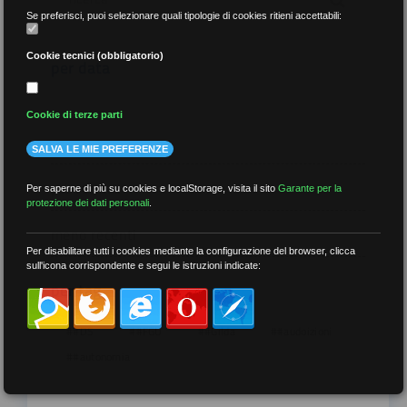
Se preferisci, puoi selezionare quali tipologie di cookies ritieni accettabili:
Cookie tecnici (obbligatorio)
per data
Cookie di terze parti
SALVA LE MIE PREFERENZE
più recenti
Per saperne di più su cookies e localStorage, visita il sito
Garante per la
protezione dei dati personali
.
meno recenti
Per disabilitare tutti i cookies mediante la configurazione del browser, clicca
sull'icona corrispondente e segui le istruzioni indicate:
per tag
##DS
##FGU
##Gilda
##audoizioni
##autonomia