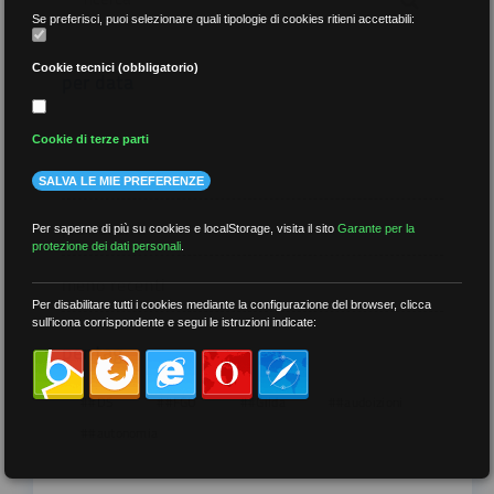
Se preferisci, puoi selezionare quali tipologie di cookies ritieni accettabili:
Cookie tecnici (obbligatorio)
per data
Cookie di terze parti
SALVA LE MIE PREFERENZE
più recenti
Per saperne di più su cookies e localStorage, visita il sito
Garante per la
protezione dei dati personali
.
meno recenti
Per disabilitare tutti i cookies mediante la configurazione del browser, clicca
sull'icona corrispondente e segui le istruzioni indicate:
per tag
##DS
##FGU
##Gilda
##audoizioni
##autonomia