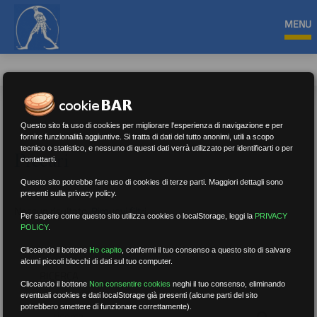
MENU
Questo sito fa uso di cookies per migliorare l'esperienza di navigazione e per
fornire funzionalità aggiuntive. Si tratta di dati del tutto anonimi, utili a scopo
tecnico o statistico, e nessuno di questi dati verrà utilizzato per identificarti o per
Precari
contattarti.
Questo sito potrebbe fare uso di cookies di terze parti. Maggiori dettagli sono
presenti sulla privacy policy.
Nessun risultato.
Rimuovi filtri
Per sapere come questo sito utilizza cookies o localStorage, leggi la
PRIVACY
POLICY
.
Cliccando il bottone
Ho capito
,
confermi il tuo consenso a questo sito di salvare
alcuni piccoli blocchi di dati sul tuo computer.
RICERCA
Cliccando il bottone
Non consentire cookies
neghi il tuo consenso, eliminando
eventuali cookies e dati localStorage già presenti (alcune parti del sito
potrebbero smettere di funzionare correttamente).