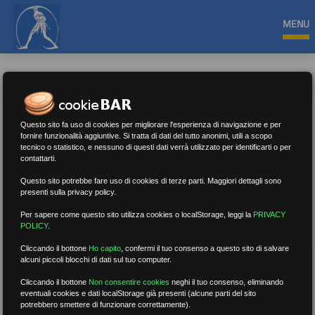
MENU
Questo sito fa uso di cookies per migliorare l'esperienza di navigazione e per
fornire funzionalità aggiuntive. Si tratta di dati del tutto anonimi, utili a scopo
tecnico o statistico, e nessuno di questi dati verrà utilizzato per identificarti o per
Precari
contattarti.
Questo sito potrebbe fare uso di cookies di terze parti. Maggiori dettagli sono
presenti sulla privacy policy.
Nessun risultato.
Rimuovi filtri
Per sapere come questo sito utilizza cookies o localStorage, leggi la
PRIVACY
POLICY
.
Cliccando il bottone
Ho capito
,
confermi il tuo consenso a questo sito di salvare
alcuni piccoli blocchi di dati sul tuo computer.
RICERCA
Cliccando il bottone
Non consentire cookies
neghi il tuo consenso, eliminando
eventuali cookies e dati localStorage già presenti (alcune parti del sito
potrebbero smettere di funzionare correttamente).