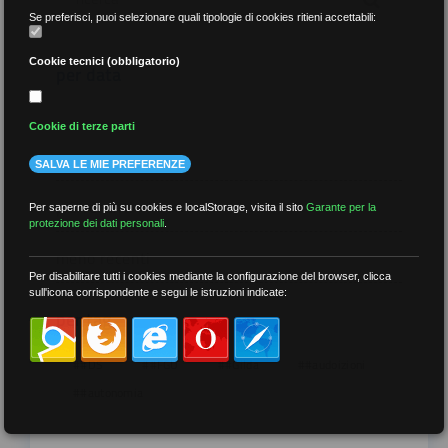
Se preferisci, puoi selezionare quali tipologie di cookies ritieni accettabili:
Cookie tecnici (obbligatorio)
per data
Cookie di terze parti
SALVA LE MIE PREFERENZE
più recenti
Per saperne di più su cookies e localStorage, visita il sito
Garante per la
protezione dei dati personali
.
meno recenti
Per disabilitare tutti i cookies mediante la configurazione del browser, clicca
sull'icona corrispondente e segui le istruzioni indicate:
per tag
##DS
##FGU
##Gilda
##audoizioni
##autonomia