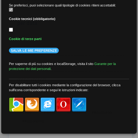
Se preferisci, puoi selezionare quali tipologie di cookies ritieni accettabili:
Cookie tecnici (obbligatorio)
per data
Cookie di terze parti
SALVA LE MIE PREFERENZE
più recenti
Per saperne di più su cookies e localStorage, visita il sito
Garante per la
protezione dei dati personali
.
meno recenti
Per disabilitare tutti i cookies mediante la configurazione del browser, clicca
sull'icona corrispondente e segui le istruzioni indicate:
per tag
##DS
##FGU
##Gilda
##audoizioni
##autonomia