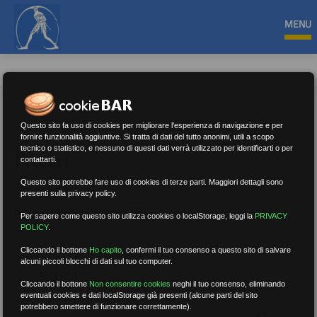
MENU
Questo sito fa uso di cookies per migliorare l'esperienza di navigazione e per
fornire funzionalità aggiuntive. Si tratta di dati del tutto anonimi, utili a scopo
tecnico o statistico, e nessuno di questi dati verrà utilizzato per identificarti o per
Precari
contattarti.
Questo sito potrebbe fare uso di cookies di terze parti. Maggiori dettagli sono
presenti sulla privacy policy.
Nessun risultato.
Rimuovi filtri
Per sapere come questo sito utilizza cookies o localStorage, leggi la
PRIVACY
POLICY
.
Cliccando il bottone
Ho capito
,
confermi il tuo consenso a questo sito di salvare
alcuni piccoli blocchi di dati sul tuo computer.
RICERCA
Cliccando il bottone
Non consentire cookies
neghi il tuo consenso, eliminando
eventuali cookies e dati localStorage già presenti (alcune parti del sito
potrebbero smettere di funzionare correttamente).