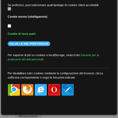
Se preferisci, puoi selezionare quali tipologie di cookies ritieni accettabili:
Cookie tecnici (obbligatorio)
per data
Cookie di terze parti
SALVA LE MIE PREFERENZE
Per saperne di più su cookies e localStorage, visita il sito
Garante per la
protezione dei dati personali
.
più recenti
Per disabilitare tutti i cookies mediante la configurazione del browser, clicca
sull'icona corrispondente e segui le istruzioni indicate:
meno recenti
per tag
##DS
##FGU
##Gilda
##audoizioni
##autonomia