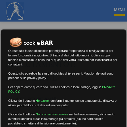
MENU
Questo sito fa uso di cookies per migliorare l'esperienza di navigazione e per
fornire funzionalità aggiuntive. Si tratta di dati del tutto anonimi, utili a scopo
tecnico o statistico, e nessuno di questi dati verrà utilizzato per identificarti o per
RECLUTAMENTO E
contattarti.
Questo sito potrebbe fare uso di cookies di terze parti. Maggiori dettagli sono
FORMAZIONE
presenti sulla privacy policy.
Per sapere come questo sito utilizza cookies o localStorage, leggi la
PRIVACY
POLICY
.
Nessun risultato.
Rimuovi filtri
Cliccando il bottone
Ho capito
,
confermi il tuo consenso a questo sito di salvare
alcuni piccoli blocchi di dati sul tuo computer.
Cliccando il bottone
Non consentire cookies
neghi il tuo consenso, eliminando
eventuali cookies e dati localStorage già presenti (alcune parti del sito
RICERCA
potrebbero smettere di funzionare correttamente).