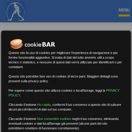
MENU
Questo sito fa uso di cookies per migliorare l'esperienza di navigazione e per
fornire funzionalità aggiuntive. Si tratta di dati del tutto anonimi, utili a scopo
tecnico o statistico, e nessuno di questi dati verrà utilizzato per identificarti o per
RECLUTAMENTO E
contattarti.
Questo sito potrebbe fare uso di cookies di terze parti. Maggiori dettagli sono
FORMAZIONE
presenti sulla privacy policy.
Per sapere come questo sito utilizza cookies o localStorage, leggi la
PRIVACY
POLICY
.
Nessun risultato.
Rimuovi filtri
Cliccando il bottone
Ho capito
,
confermi il tuo consenso a questo sito di salvare
alcuni piccoli blocchi di dati sul tuo computer.
Cliccando il bottone
Non consentire cookies
neghi il tuo consenso, eliminando
eventuali cookies e dati localStorage già presenti (alcune parti del sito
RICERCA
potrebbero smettere di funzionare correttamente).