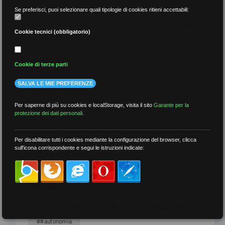
Se preferisci, puoi selezionare quali tipologie di cookies ritieni accettabili:
Cookie tecnici (obbligatorio)
per data
Cookie di terze parti
SALVA LE MIE PREFERENZE
Per saperne di più su cookies e localStorage, visita il sito
Garante per la
protezione dei dati personali
.
più recenti
Per disabilitare tutti i cookies mediante la configurazione del browser, clicca
sull'icona corrispondente e segui le istruzioni indicate:
meno recenti
per tag
##DS
##FGU
##Gilda
##audoizioni
##autonomia