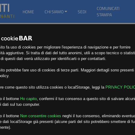
TI
COMUNICATI
HOME
CHI SIAMO
SEDI
STAMPA
GNANTI
to fa uso di cookies per migliorare l'esperienza di navigazione e per fornire
ità aggiuntive. Si tratta di dati del tutto anonimi, utili a scopo tecnico o statist
i questi dati verrà utilizzato per identificarti o per contattarti.
E
to potrebbe fare uso di cookies di terze parti. Maggiori dettagli sono presenti 
olicy.
re come questo sito utilizza cookies o localStorage, leggi la
PRIVACY POLI
o il bottone
Ho capito
,
confermi il tuo consenso a questo sito di salvare alcuni
i dati sul tuo computer.
o il bottone
Non consentire cookies
neghi il tuo consenso, eliminando eventua
 dati localStorage già presenti (alcune parti del sito potrebbero smettere di f
mente).