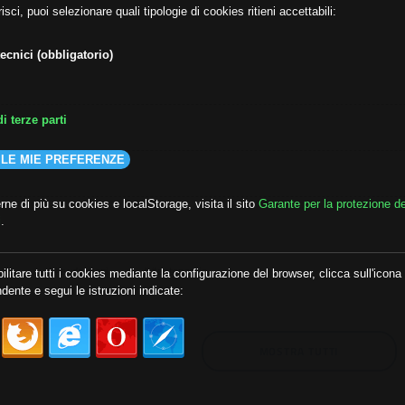
isci, puoi selezionare quali tipologie di cookies ritieni accettabili:
ecnici (obbligatorio)
i terze parti
 LE MIE PREFERENZE
ne di più su cookies e localStorage, visita il sito
Garante per la protezione de
i
.
lda
##audoizioni
##autonomia
ilitare tutti i cookies mediante la configurazione del browser, clicca sull'icona
dente e segui le istruzioni indicate:
MOSTRA TUTTI