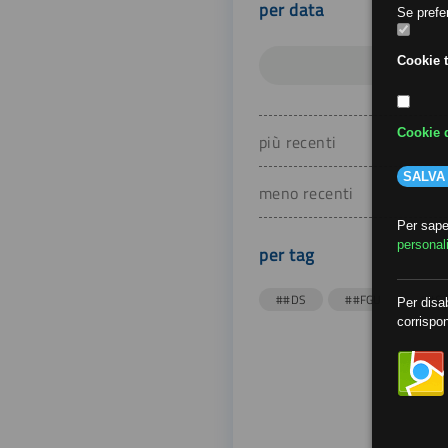
per data
Se prefer
Cookie t
Cookie d
più recenti
SALVA
meno recenti
Per saper
personal
per tag
##DS
##FGU
##Gi
Per disab
corrispon