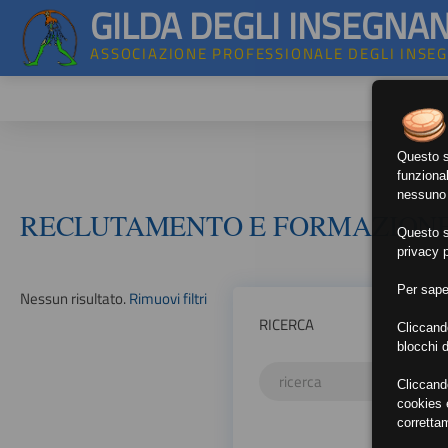
GILDA DEGLI INSEGNAN
ASSOCIAZIONE PROFESSIONALE DEGLI INSE
Questo si
funzional
nessuno d
RECLUTAMENTO E FORMAZION
Questo si
privacy p
Per sape
Nessun risultato.
Rimuovi filtri
RICERCA
Cliccand
blocchi d
Cliccand
cookies e
corretta