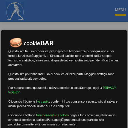
MENU
Questo sito fa uso di cookies per migliorare l'esperienza di navigazione e per
fornire funzionalità aggiuntive. Si tratta di dati del tutto anonimi, utili a scopo
tecnico o statistico, e nessuno di questi dati verrà utilizzato per identificarti o per
RECLUTAMENTO E
contattarti.
Questo sito potrebbe fare uso di cookies di terze parti. Maggiori dettagli sono
FORMAZIONE
presenti sulla privacy policy.
Per sapere come questo sito utilizza cookies o localStorage, leggi la
PRIVACY
POLICY
.
Nessun risultato.
Rimuovi filtri
Cliccando il bottone
Ho capito
,
confermi il tuo consenso a questo sito di salvare
alcuni piccoli blocchi di dati sul tuo computer.
Cliccando il bottone
Non consentire cookies
neghi il tuo consenso, eliminando
eventuali cookies e dati localStorage già presenti (alcune parti del sito
RICERCA
potrebbero smettere di funzionare correttamente).