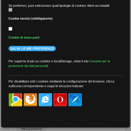
Se preferisci, puoi selezionare quali tipologie di cookies ritieni accettabili:
Cookie tecnici (obbligatorio)
per data
Cookie di terze parti
SALVA LE MIE PREFERENZE
Per saperne di più su cookies e localStorage, visita il sito
Garante per la
protezione dei dati personali
.
più recenti
Per disabilitare tutti i cookies mediante la configurazione del browser, clicca
sull'icona corrispondente e segui le istruzioni indicate:
meno recenti
per tag
##DS
##FGU
##Gilda
##audoizioni
##autonomia