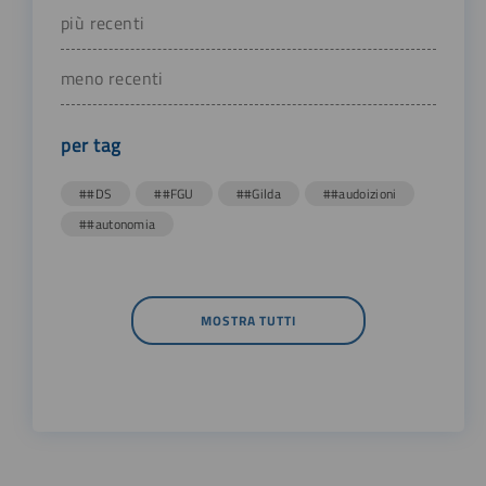
più recenti
meno recenti
per tag
##DS
##FGU
##Gilda
##audoizioni
##autonomia
MOSTRA TUTTI