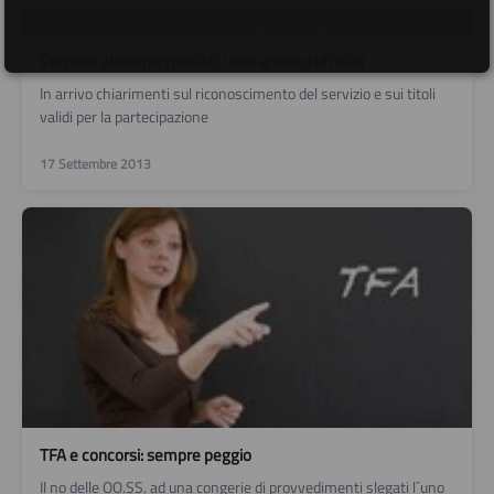
Percorsi abilitanti speciali: i dati analitici ufficiali
In arrivo chiarimenti sul riconoscimento del servizio e sui titoli
validi per la partecipazione
17 Settembre 2013
TFA e concorsi: sempre peggio
Il no delle OO.SS. ad una congerie di provvedimenti slegati l´uno