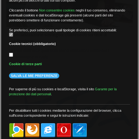
alcuni piccoli blocchi di dati sul tuo computer.
Cliccando il bottone
Non consentire cookies
neghi il tuo consenso, eliminando
eventuali cookies e dati localStorage già presenti (alcune parti del sito
potrebbero smettere di funzionare correttamente).
Se preferisci, puoi selezionare quali tipologie di cookies ritieni accettabili:
Specializzazione sostegno: chiarimenti sui titoli di
abilitazione
Cookie tecnici (obbligatorio)
Il Miur definisce quali titoli siano abilitazioni valide per l
´immissione in ruolo
Cookie di terze parti
11 Dicembre 2013
SALVA LE MIE PREFERENZE
Per saperne di più su cookies e localStorage, visita il sito
Garante per la
protezione dei dati personali
.
Per disabilitare tutti i cookies mediante la configurazione del browser, clicca
sull'icona corrispondente e segui le istruzioni indicate: