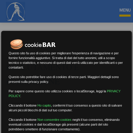
MENU
Questo sito fa uso di cookies per migliorare l'esperienza di navigazione e per
fornire funzionalità aggiuntive. Si tratta di dati del tutto anonimi, utili a scopo
tecnico o statistico, e nessuno di questi dati verrà utilizzato per identificarti o per
RECLUTAMENTO E
contattarti.
Questo sito potrebbe fare uso di cookies di terze parti. Maggiori dettagli sono
FORMAZIONE
presenti sulla privacy policy.
Per sapere come questo sito utilizza cookies o localStorage, leggi la
PRIVACY
POLICY
.
Nessun risultato.
Rimuovi filtri
Cliccando il bottone
Ho capito
,
confermi il tuo consenso a questo sito di salvare
alcuni piccoli blocchi di dati sul tuo computer.
Cliccando il bottone
Non consentire cookies
neghi il tuo consenso, eliminando
eventuali cookies e dati localStorage già presenti (alcune parti del sito
RICERCA
potrebbero smettere di funzionare correttamente).