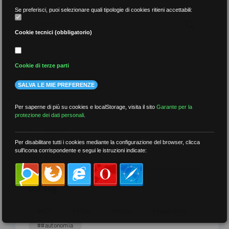
Se preferisci, puoi selezionare quali tipologie di cookies ritieni accettabili:
Cookie tecnici (obbligatorio)
per data
Cookie di terze parti
SALVA LE MIE PREFERENZE
Per saperne di più su cookies e localStorage, visita il sito
Garante per la
protezione dei dati personali
.
più recenti
Per disabilitare tutti i cookies mediante la configurazione del browser, clicca
sull'icona corrispondente e segui le istruzioni indicate:
meno recenti
per tag
##DS
##FGU
##Gilda
##audoizioni
##autonomia