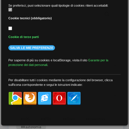
Se preferisci, puoi selezionare quali tipologie di cookies ritieni accettabili:
Cookie tecnici (obbligatorio)
per data
Cookie di terze parti
SALVA LE MIE PREFERENZE
Per saperne di più su cookies e localStorage, visita il sito
Garante per la
protezione dei dati personali
.
più recenti
Per disabilitare tutti i cookies mediante la configurazione del browser, clicca
sull'icona corrispondente e segui le istruzioni indicate:
meno recenti
per tag
##DS
##FGU
##Gilda
##audoizioni
##autonomia