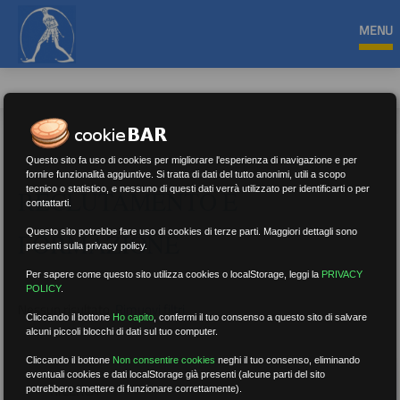
MENU
Questo sito fa uso di cookies per migliorare l'esperienza di navigazione e per
fornire funzionalità aggiuntive. Si tratta di dati del tutto anonimi, utili a scopo
tecnico o statistico, e nessuno di questi dati verrà utilizzato per identificarti o per
RECLUTAMENTO E
contattarti.
Questo sito potrebbe fare uso di cookies di terze parti. Maggiori dettagli sono
FORMAZIONE
presenti sulla privacy policy.
Per sapere come questo sito utilizza cookies o localStorage, leggi la
PRIVACY
POLICY
.
Nessun risultato.
Rimuovi filtri
Cliccando il bottone
Ho capito
,
confermi il tuo consenso a questo sito di salvare
alcuni piccoli blocchi di dati sul tuo computer.
Cliccando il bottone
Non consentire cookies
neghi il tuo consenso, eliminando
eventuali cookies e dati localStorage già presenti (alcune parti del sito
RICERCA
potrebbero smettere di funzionare correttamente).