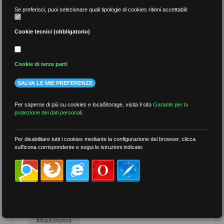
Se preferisci, puoi selezionare quali tipologie di cookies ritieni accettabili:
Cookie tecnici (obbligatorio)
per data
Cookie di terze parti
SALVA LE MIE PREFERENZE
Per saperne di più su cookies e localStorage, visita il sito
Garante per la
protezione dei dati personali
.
più recenti
Per disabilitare tutti i cookies mediante la configurazione del browser, clicca
sull'icona corrispondente e segui le istruzioni indicate:
meno recenti
per tag
##DS
##FGU
##Gilda
##audoizioni
##autonomia