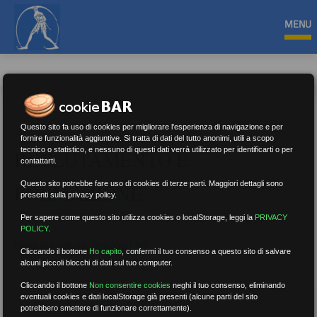
MENU
Questo sito fa uso di cookies per migliorare l'esperienza di navigazione e per
fornire funzionalità aggiuntive. Si tratta di dati del tutto anonimi, utili a scopo
tecnico o statistico, e nessuno di questi dati verrà utilizzato per identificarti o per
RECLUTAMENTO E
contattarti.
Questo sito potrebbe fare uso di cookies di terze parti. Maggiori dettagli sono
FORMAZIONE
presenti sulla privacy policy.
Per sapere come questo sito utilizza cookies o localStorage, leggi la
PRIVACY
POLICY
.
Nessun risultato.
Rimuovi filtri
Cliccando il bottone
Ho capito
,
confermi il tuo consenso a questo sito di salvare
alcuni piccoli blocchi di dati sul tuo computer.
Cliccando il bottone
Non consentire cookies
neghi il tuo consenso, eliminando
eventuali cookies e dati localStorage già presenti (alcune parti del sito
RICERCA
potrebbero smettere di funzionare correttamente).