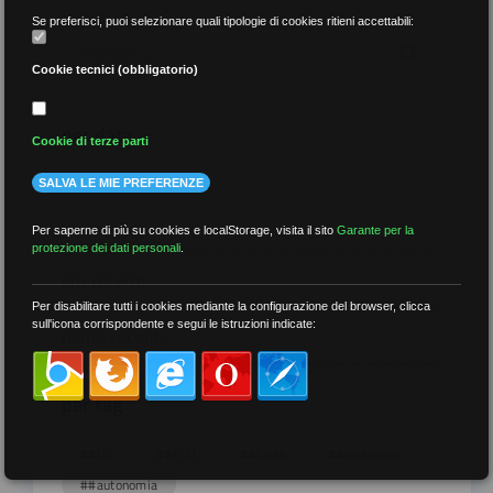
Se preferisci, puoi selezionare quali tipologie di cookies ritieni accettabili:
Cookie tecnici (obbligatorio)
per data
Cookie di terze parti
SALVA LE MIE PREFERENZE
Per saperne di più su cookies e localStorage, visita il sito
Garante per la
protezione dei dati personali
.
più recenti
Per disabilitare tutti i cookies mediante la configurazione del browser, clicca
sull'icona corrispondente e segui le istruzioni indicate:
meno recenti
per tag
##DS
##FGU
##Gilda
##audoizioni
##autonomia