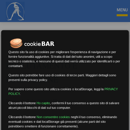
MENU
Questo sito fa uso di cookies per migliorare l'esperienza di navigazione e per
fornire funzionalità aggiuntive. Si tratta di dati del tutto anonimi, utili a scopo
tecnico o statistico, e nessuno di questi dati verrà utilizzato per identificarti o per
RECLUTAMENTO E
contattarti.
Questo sito potrebbe fare uso di cookies di terze parti. Maggiori dettagli sono
FORMAZIONE
presenti sulla privacy policy.
Per sapere come questo sito utilizza cookies o localStorage, leggi la
PRIVACY
POLICY
.
Nessun risultato.
Rimuovi filtri
Cliccando il bottone
Ho capito
,
confermi il tuo consenso a questo sito di salvare
alcuni piccoli blocchi di dati sul tuo computer.
Cliccando il bottone
Non consentire cookies
neghi il tuo consenso, eliminando
eventuali cookies e dati localStorage già presenti (alcune parti del sito
RICERCA
potrebbero smettere di funzionare correttamente).