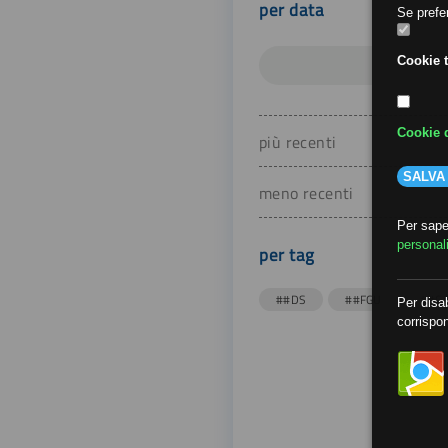
per data
Se prefer
Cookie t
Cookie d
più recenti
SALVA
meno recenti
Per saper
personal
per tag
##DS
##FGU
##Gi
Per disab
corrispon