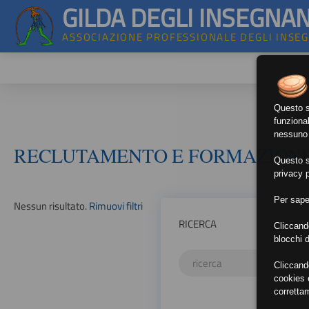
GILDA DEGLI INSEGNAN
ASSOCIAZIONE PROFESSIONALE DEGLI INSE
Questo si
funzional
nessuno d
RECLUTAMENTO E FORMAZION
Questo si
privacy p
Per sape
Nessun risultato.
Rimuovi filtri
RICERCA
Cliccand
blocchi d
Cliccand
cookies e
corretta