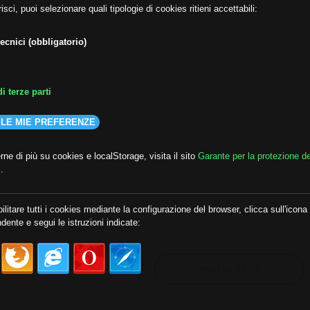
isci, puoi selezionare quali tipologie di cookies ritieni accettabili:
ecnici (obbligatorio)
i terze parti
 LE MIE PREFERENZE
ne di più su cookies e localStorage, visita il sito
Garante per la protezione de
i
.
lda
##audoizioni
##autonomia
ilitare tutti i cookies mediante la configurazione del browser, clicca sull'icona
dente e segui le istruzioni indicate:
MOSTRA TUTTI