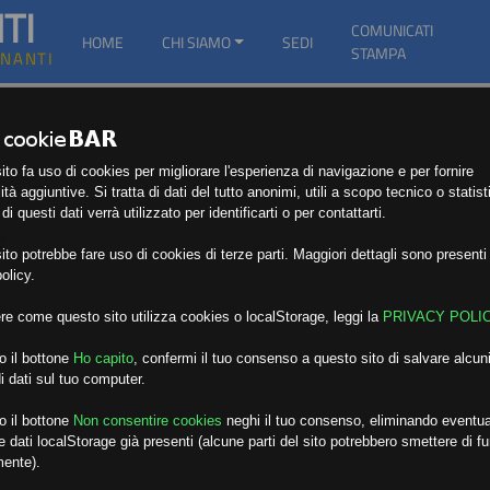
TI
COMUNICATI
HOME
CHI SIAMO
SEDI
STAMPA
GNANTI
to fa uso di cookies per migliorare l'esperienza di navigazione e per fornire
ità aggiuntive. Si tratta di dati del tutto anonimi, utili a scopo tecnico o statist
i questi dati verrà utilizzato per identificarti o per contattarti.
E
to potrebbe fare uso di cookies di terze parti. Maggiori dettagli sono presenti 
olicy.
re come questo sito utilizza cookies o localStorage, leggi la
PRIVACY POLI
o il bottone
Ho capito
,
confermi il tuo consenso a questo sito di salvare alcuni
i dati sul tuo computer.
o il bottone
Non consentire cookies
neghi il tuo consenso, eliminando eventua
 dati localStorage già presenti (alcune parti del sito potrebbero smettere di f
mente).