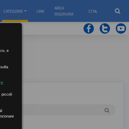
AREA
CATEGORIE
LINK
CCNL
RISERVATA
ico, e
sulla
CY
.
 piccoli
li
unzionare