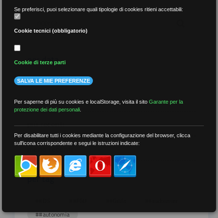
Se preferisci, puoi selezionare quali tipologie di cookies ritieni accettabili:
Cookie tecnici (obbligatorio)
per data
Cookie di terze parti
SALVA LE MIE PREFERENZE
Per saperne di più su cookies e localStorage, visita il sito
Garante per la
protezione dei dati personali
.
più recenti
Per disabilitare tutti i cookies mediante la configurazione del browser, clicca
sull'icona corrispondente e segui le istruzioni indicate:
meno recenti
per tag
##DS
##FGU
##Gilda
##audoizioni
##autonomia