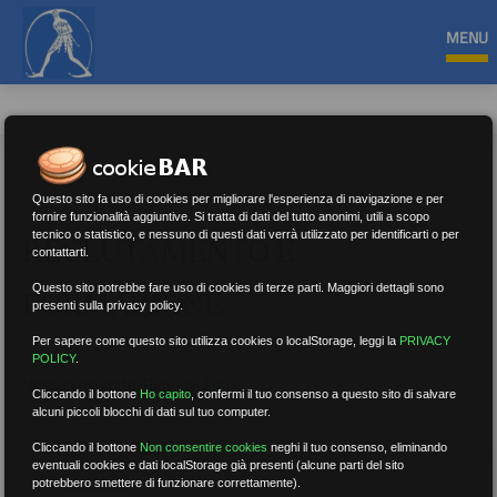
MENU
Questo sito fa uso di cookies per migliorare l'esperienza di navigazione e per
fornire funzionalità aggiuntive. Si tratta di dati del tutto anonimi, utili a scopo
tecnico o statistico, e nessuno di questi dati verrà utilizzato per identificarti o per
RECLUTAMENTO E
contattarti.
Questo sito potrebbe fare uso di cookies di terze parti. Maggiori dettagli sono
FORMAZIONE
presenti sulla privacy policy.
Per sapere come questo sito utilizza cookies o localStorage, leggi la
PRIVACY
POLICY
.
Nessun risultato.
Rimuovi filtri
Cliccando il bottone
Ho capito
,
confermi il tuo consenso a questo sito di salvare
alcuni piccoli blocchi di dati sul tuo computer.
Cliccando il bottone
Non consentire cookies
neghi il tuo consenso, eliminando
eventuali cookies e dati localStorage già presenti (alcune parti del sito
RICERCA
potrebbero smettere di funzionare correttamente).