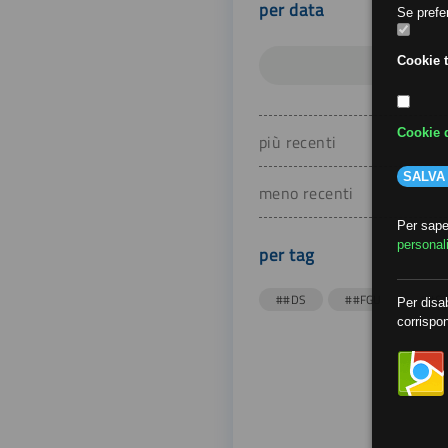
per data
Se prefer
Cookie t
Cookie d
più recenti
SALVA
meno recenti
Per saper
personal
per tag
##DS
##FGU
##Gi
Per disab
corrispon