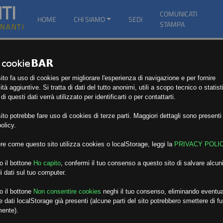
TI
COMUNICATI
HOME
CHI SIAMO
SEDI
STAMPA
GNANTI
to fa uso di cookies per migliorare l'esperienza di navigazione e per fornire
ità aggiuntive. Si tratta di dati del tutto anonimi, utili a scopo tecnico o statist
i questi dati verrà utilizzato per identificarti o per contattarti.
E
to potrebbe fare uso di cookies di terze parti. Maggiori dettagli sono presenti 
olicy.
re come questo sito utilizza cookies o localStorage, leggi la
PRIVACY POLI
o il bottone
Ho capito
,
confermi il tuo consenso a questo sito di salvare alcuni
i dati sul tuo computer.
o il bottone
Non consentire cookies
neghi il tuo consenso, eliminando eventua
 dati localStorage già presenti (alcune parti del sito potrebbero smettere di f
mente).