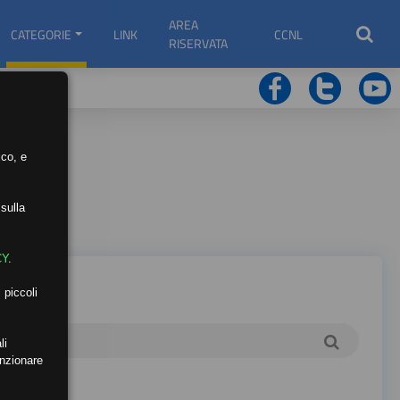
AREA
CATEGORIE
LINK
CCNL
RISERVATA
ico, e
sulla
CY
.
 piccoli
li
unzionare