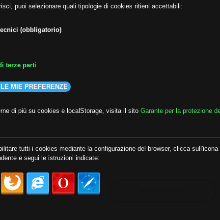
isci, puoi selezionare quali tipologie di cookies ritieni accettabili:
ecnici (obbligatorio)
i terze parti
 LE MIE PREFERENZE
ne di più su cookies e localStorage, visita il sito
Garante per la protezione de
i
.
lda
##audoizioni
##autonomia
ilitare tutti i cookies mediante la configurazione del browser, clicca sull'icona
dente e segui le istruzioni indicate:
MOSTRA TUTTI