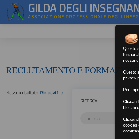
GILDA DEGLI INSEGNAN
ASSOCIAZIONE PROFESSIONALE DEGLI INSE
Questo si
funzional
nessuno d
RECLUTAMENTO E FORMAZION
Questo si
privacy p
Per sape
Nessun risultato.
Rimuovi filtri
RICERCA
Cliccand
blocchi d
Cliccand
cookies e
corretta