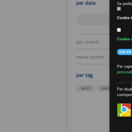
per data
Se prefer
Cookie t
Cookie d
più recenti
SALVA
meno recenti
Per saper
personal
per tag
##DS
##FGU
##Gi
Per disab
corrispon