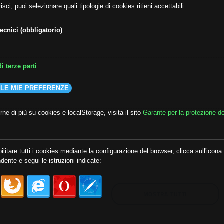
isci, puoi selezionare quali tipologie di cookies ritieni accettabili:
ecnici (obbligatorio)
i terze parti
 LE MIE PREFERENZE
ne di più su cookies e localStorage, visita il sito
Garante per la protezione de
i
.
lda
##audoizioni
##autonomia
ilitare tutti i cookies mediante la configurazione del browser, clicca sull'icona
dente e segui le istruzioni indicate:
MOSTRA TUTTI