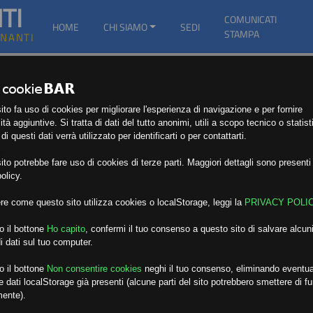
TI
COMUNICATI
HOME
CHI SIAMO
SEDI
STAMPA
GNANTI
to fa uso di cookies per migliorare l'esperienza di navigazione e per fornire
ità aggiuntive. Si tratta di dati del tutto anonimi, utili a scopo tecnico o statist
i questi dati verrà utilizzato per identificarti o per contattarti.
E
to potrebbe fare uso di cookies di terze parti. Maggiori dettagli sono presenti 
olicy.
re come questo sito utilizza cookies o localStorage, leggi la
PRIVACY POLI
o il bottone
Ho capito
,
confermi il tuo consenso a questo sito di salvare alcuni
i dati sul tuo computer.
o il bottone
Non consentire cookies
neghi il tuo consenso, eliminando eventua
 dati localStorage già presenti (alcune parti del sito potrebbero smettere di f
mente).