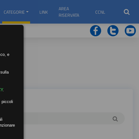
AREA
CATEGORIE
LINK
CCNL
RISERVATA
ico, e
sulla
CY
.
 piccoli
li
unzionare