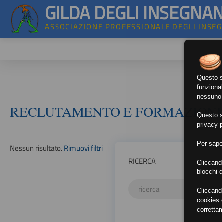
GILDA DEGLI INSEGNAN
ASSOCIAZIONE PROFESSIONALE DEGLI INSE
Questo si
funzional
nessuno d
RECLUTAMENTO E FORMAZION
Questo si
privacy p
Per sape
Nessun risultato.
Rimuovi filtri
RICERCA
Cliccand
blocchi d
Cliccand
cookies e
corretta