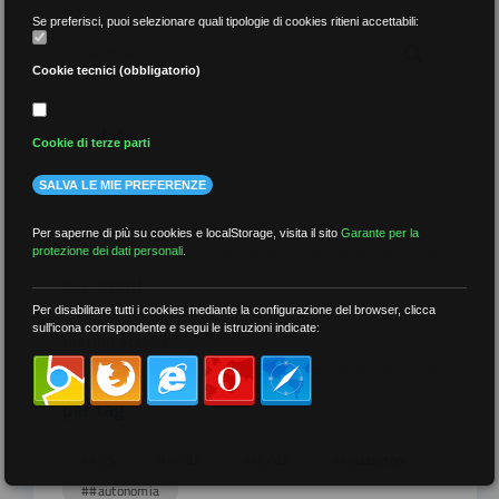
Se preferisci, puoi selezionare quali tipologie di cookies ritieni accettabili:
Cookie tecnici (obbligatorio)
per data
Cookie di terze parti
SALVA LE MIE PREFERENZE
Per saperne di più su cookies e localStorage, visita il sito
Garante per la
protezione dei dati personali
.
più recenti
Per disabilitare tutti i cookies mediante la configurazione del browser, clicca
sull'icona corrispondente e segui le istruzioni indicate:
meno recenti
per tag
##DS
##FGU
##Gilda
##audoizioni
##autonomia