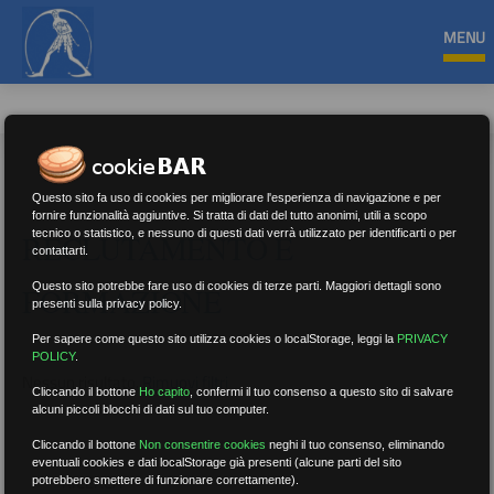
MENU
Questo sito fa uso di cookies per migliorare l'esperienza di navigazione e per
fornire funzionalità aggiuntive. Si tratta di dati del tutto anonimi, utili a scopo
tecnico o statistico, e nessuno di questi dati verrà utilizzato per identificarti o per
RECLUTAMENTO E
contattarti.
Questo sito potrebbe fare uso di cookies di terze parti. Maggiori dettagli sono
FORMAZIONE
presenti sulla privacy policy.
Per sapere come questo sito utilizza cookies o localStorage, leggi la
PRIVACY
POLICY
.
Nessun risultato.
Rimuovi filtri
Cliccando il bottone
Ho capito
,
confermi il tuo consenso a questo sito di salvare
alcuni piccoli blocchi di dati sul tuo computer.
Cliccando il bottone
Non consentire cookies
neghi il tuo consenso, eliminando
eventuali cookies e dati localStorage già presenti (alcune parti del sito
RICERCA
potrebbero smettere di funzionare correttamente).