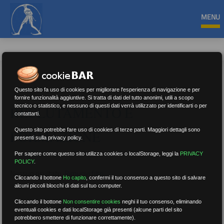
MENU
Questo sito fa uso di cookies per migliorare l'esperienza di navigazione e per
fornire funzionalità aggiuntive. Si tratta di dati del tutto anonimi, utili a scopo
tecnico o statistico, e nessuno di questi dati verrà utilizzato per identificarti o per
RECLUTAMENTO E
contattarti.
Questo sito potrebbe fare uso di cookies di terze parti. Maggiori dettagli sono
FORMAZIONE
presenti sulla privacy policy.
Per sapere come questo sito utilizza cookies o localStorage, leggi la
PRIVACY
POLICY
.
Nessun risultato.
Rimuovi filtri
Cliccando il bottone
Ho capito
,
confermi il tuo consenso a questo sito di salvare
alcuni piccoli blocchi di dati sul tuo computer.
Cliccando il bottone
Non consentire cookies
neghi il tuo consenso, eliminando
eventuali cookies e dati localStorage già presenti (alcune parti del sito
RICERCA
potrebbero smettere di funzionare correttamente).