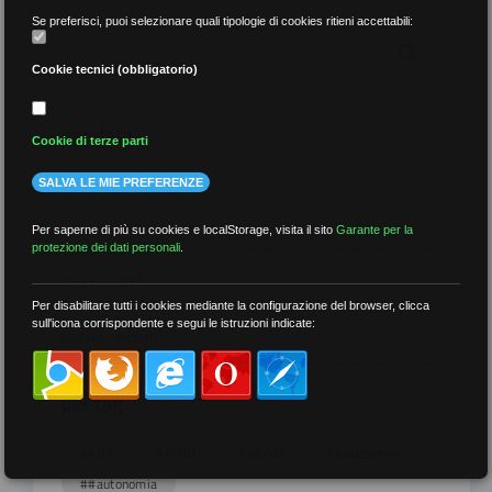
Se preferisci, puoi selezionare quali tipologie di cookies ritieni accettabili:
Cookie tecnici (obbligatorio)
per data
Cookie di terze parti
SALVA LE MIE PREFERENZE
Per saperne di più su cookies e localStorage, visita il sito
Garante per la
protezione dei dati personali
.
più recenti
Per disabilitare tutti i cookies mediante la configurazione del browser, clicca
sull'icona corrispondente e segui le istruzioni indicate:
meno recenti
per tag
##DS
##FGU
##Gilda
##audoizioni
##autonomia