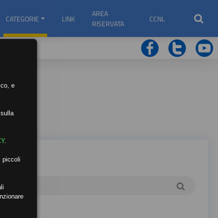
AREA
CATEGORIE
LINK
CCNL
RISERVATA
ico, e
sulla
CY
.
 piccoli
li
unzionare