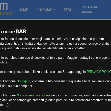
TI
COMUNICATI
HOME
CHI SIAMO
SEDI
STAMPA
GNANTI
to fa uso di cookies per migliorare l'esperienza di navigazione e per fornire
ità aggiuntive. Si tratta di dati del tutto anonimi, utili a scopo tecnico o statist
i questi dati verrà utilizzato per identificarti o per contattarti.
E
to potrebbe fare uso di cookies di terze parti. Maggiori dettagli sono presenti 
olicy.
re come questo sito utilizza cookies o localStorage, leggi la
PRIVACY POLI
o il bottone
Ho capito
,
confermi il tuo consenso a questo sito di salvare alcuni
i dati sul tuo computer.
o il bottone
Non consentire cookies
neghi il tuo consenso, eliminando eventua
 dati localStorage già presenti (alcune parti del sito potrebbero smettere di f
mente).