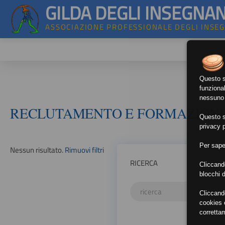
GILDA DEGLI INSEGNAN
ASSOCIAZIONE PROFESSIONALE DEGLI INSE
Questo si
funzional
nessuno d
RECLUTAMENTO E FORMAZION
Questo si
privacy p
Per sape
Nessun risultato.
Rimuovi filtri
RICERCA
Cliccand
blocchi d
Cliccand
cookies e
corretta