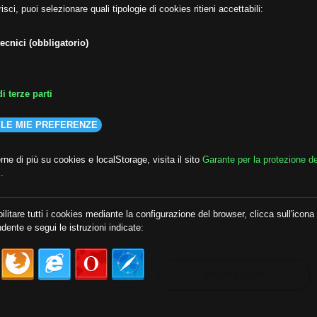
isci, puoi selezionare quali tipologie di cookies ritieni accettabili:
ecnici (obbligatorio)
i terze parti
 LE MIE PREFERENZE
ne di più su cookies e localStorage, visita il sito
Garante per la protezione de
i
.
lda
##audoizioni
##autonomia
ilitare tutti i cookies mediante la configurazione del browser, clicca sull'icona
dente e segui le istruzioni indicate:
MOSTRA TUTTI