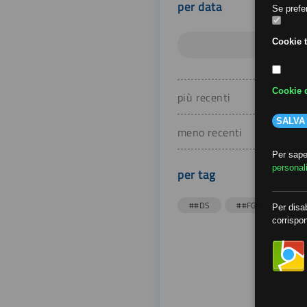
per data
Se prefer
Cookie t
Cookie d
più recenti
SALVA
meno recenti
Per saper
personal
per tag
##DS
##FGU
##Gi
Per disab
corrispon