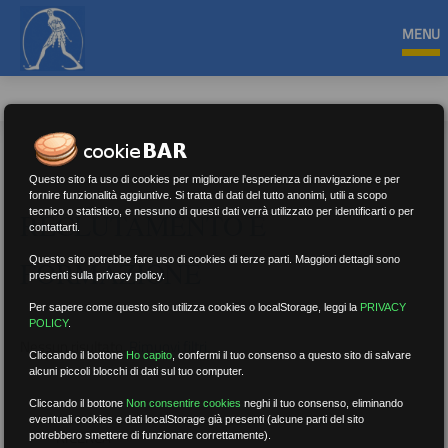
MENU
Questo sito fa uso di cookies per migliorare l'esperienza di navigazione e per
fornire funzionalità aggiuntive. Si tratta di dati del tutto anonimi, utili a scopo
tecnico o statistico, e nessuno di questi dati verrà utilizzato per identificarti o per
RECLUTAMENTO E
contattarti.
Questo sito potrebbe fare uso di cookies di terze parti. Maggiori dettagli sono
FORMAZIONE
presenti sulla privacy policy.
Per sapere come questo sito utilizza cookies o localStorage, leggi la
PRIVACY
POLICY
.
Nessun risultato.
Rimuovi filtri
Cliccando il bottone
Ho capito
,
confermi il tuo consenso a questo sito di salvare
alcuni piccoli blocchi di dati sul tuo computer.
Cliccando il bottone
Non consentire cookies
neghi il tuo consenso, eliminando
eventuali cookies e dati localStorage già presenti (alcune parti del sito
RICERCA
potrebbero smettere di funzionare correttamente).