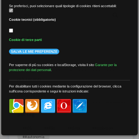
Se preferisci, puoi selezionare quali tipologie di cookies ritieni accettabili:
Cookie tecnici (obbligatorio)
per data
Cookie di terze parti
SALVA LE MIE PREFERENZE
Per saperne di più su cookies e localStorage, visita il sito
Garante per la
protezione dei dati personali
.
più recenti
Per disabilitare tutti i cookies mediante la configurazione del browser, clicca
sull'icona corrispondente e segui le istruzioni indicate:
meno recenti
per tag
##DS
##FGU
##Gilda
##audoizioni
##autonomia