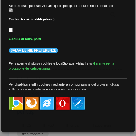
Se preferisci, puoi selezionare quali tipologie di cookies ritieni accettabili:
Cookie tecnici (obbligatorio)
per data
Cookie di terze parti
SALVA LE MIE PREFERENZE
Per saperne di più su cookies e localStorage, visita il sito
Garante per la
protezione dei dati personali
.
più recenti
Per disabilitare tutti i cookies mediante la configurazione del browser, clicca
sull'icona corrispondente e segui le istruzioni indicate:
meno recenti
per tag
##DS
##FGU
##Gilda
##audoizioni
##autonomia