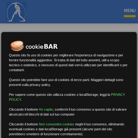
MENU
Questo sito fa uso di cookies per migliorare l'esperienza di navigazione e per
fornire funzionalità aggiuntive. Si tratta di dati del tutto anonimi, utili a scopo
tecnico o statistico, e nessuno di questi dati verrà utilizzato per identificarti o per
RECLUTAMENTO E
contattarti.
Questo sito potrebbe fare uso di cookies di terze parti. Maggiori dettagli sono
FORMAZIONE
presenti sulla privacy policy.
Per sapere come questo sito utilizza cookies o localStorage, leggi la
PRIVACY
POLICY
.
Nessun risultato.
Rimuovi filtri
Cliccando il bottone
Ho capito
,
confermi il tuo consenso a questo sito di salvare
alcuni piccoli blocchi di dati sul tuo computer.
Cliccando il bottone
Non consentire cookies
neghi il tuo consenso, eliminando
eventuali cookies e dati localStorage già presenti (alcune parti del sito
RICERCA
potrebbero smettere di funzionare correttamente).