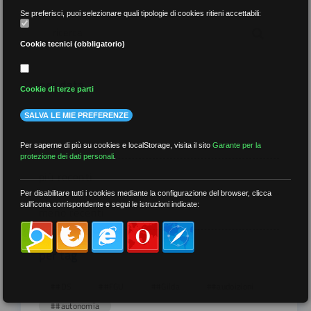
Se preferisci, puoi selezionare quali tipologie di cookies ritieni accettabili:
Cookie tecnici (obbligatorio)
per data
Cookie di terze parti
SALVA LE MIE PREFERENZE
Per saperne di più su cookies e localStorage, visita il sito
Garante per la
protezione dei dati personali
.
più recenti
Per disabilitare tutti i cookies mediante la configurazione del browser, clicca
sull'icona corrispondente e segui le istruzioni indicate:
meno recenti
per tag
##DS
##FGU
##Gilda
##audoizioni
##autonomia