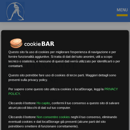
MENU
Questo sito fa uso di cookies per migliorare l'esperienza di navigazione e per
fornire funzionalità aggiuntive. Si tratta di dati del tutto anonimi, utili a scopo
tecnico o statistico, e nessuno di questi dati verrà utilizzato per identificarti o per
RECLUTAMENTO E
contattarti.
Questo sito potrebbe fare uso di cookies di terze parti. Maggiori dettagli sono
FORMAZIONE
presenti sulla privacy policy.
Per sapere come questo sito utilizza cookies o localStorage, leggi la
PRIVACY
POLICY
.
Nessun risultato.
Rimuovi filtri
Cliccando il bottone
Ho capito
,
confermi il tuo consenso a questo sito di salvare
alcuni piccoli blocchi di dati sul tuo computer.
Cliccando il bottone
Non consentire cookies
neghi il tuo consenso, eliminando
eventuali cookies e dati localStorage già presenti (alcune parti del sito
RICERCA
potrebbero smettere di funzionare correttamente).